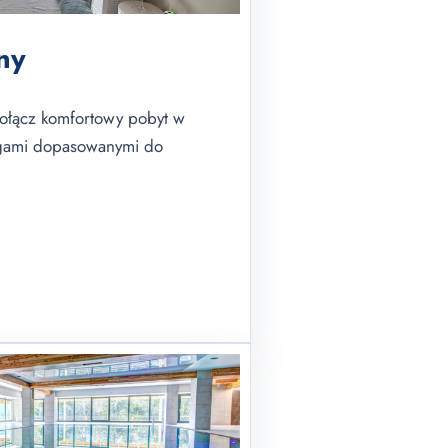
ny
 połącz komfortowy pobyt w
egami dopasowanymi do