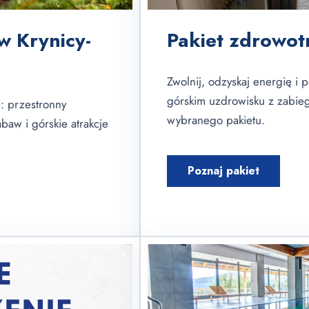
w Krynicy-
Pakiet zdrowot
Zwolnij, odzyskaj energię i
górskim uzdrowisku z zabi
: przestronny
wybranego pakietu.
baw i górskie atrakcje
Poznaj pakiet