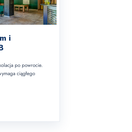
m i
B
olacja po powrocie.
 wymaga ciągłego