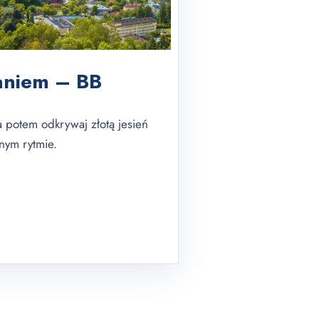
daniem – BB
a potem odkrywaj złotą jesień
nym rytmie.