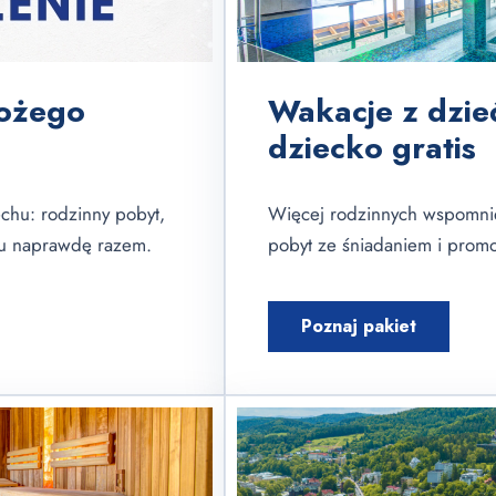
Bożego
Wakacje z dzi
dziecko gratis
echu: rodzinny pobyt,
Więcej rodzinnych wspomnień
su naprawdę razem.
pobyt ze śniadaniem i promo
Poznaj pakiet